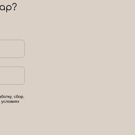
ар?
ботку, сбор,
 условиях