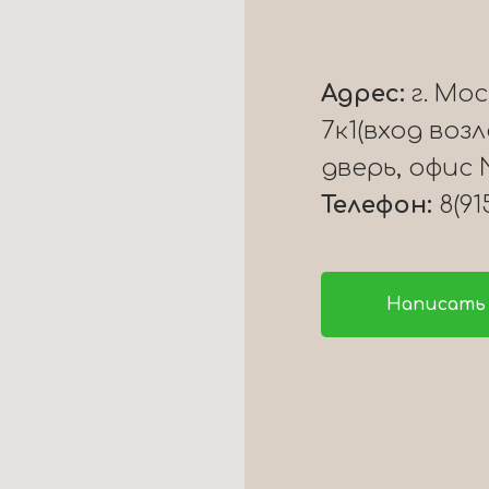
Адрес:
г. Мо
7к1(вход воз
дверь, офис 
Телефон:
8(91
Написать 