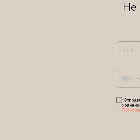
Не
+
*Отправл
хранени
Политик