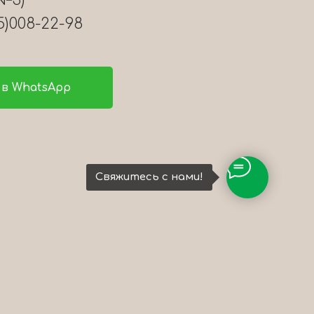
№3)
5)008-22-98
в WhatsApp
Свяжитесь с нами!
ы
22-98
работки данных
7689