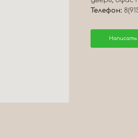
дверь, офис 
Телефон:
8(91
Написать 
Каталог
Контакт
О нас
8(915)008-
Политика об
Доставка и оплата
ИНН 23180066