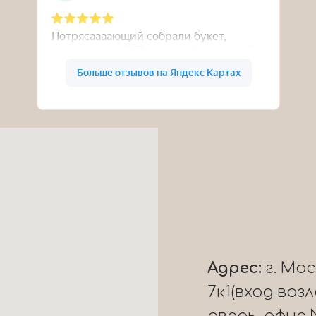
Адрес:
г. Мо
7к1(вход воз