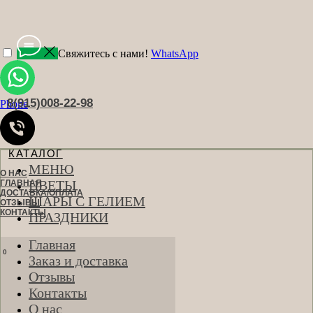
Свяжитесь с нами!
WhatsApp
8(915)008-22-98
Phone
КАТАЛОГ
МЕНЮ
О НАС
ЦВЕТЫ
ГЛАВНАЯ
ДОСТАВКА/ОПЛАТА
ШАРЫ С ГЕЛИЕМ
ОТЗЫВЫ
КОНТАКТЫ
ПРАЗДНИКИ
Главная
0
Заказ и доставка
Отзывы
Контакты
О нас