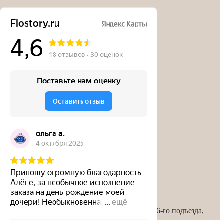
Адрес:
г. Москва, ул.Нагорная 7к1(вход возле 6-го подъезда,
черная дверь, офис №3)