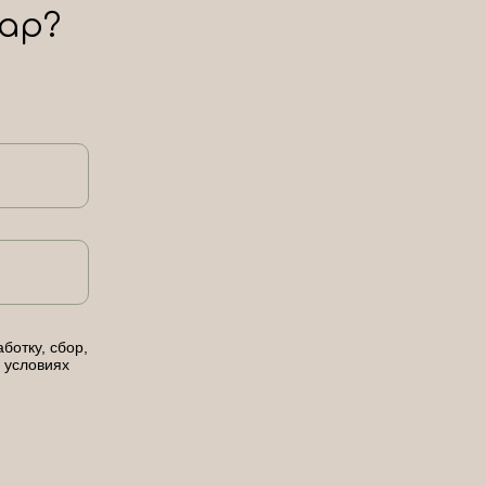
ар?
ботку, сбор,
 условиях