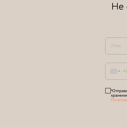
Не
+
*Отправл
хранени
Политик