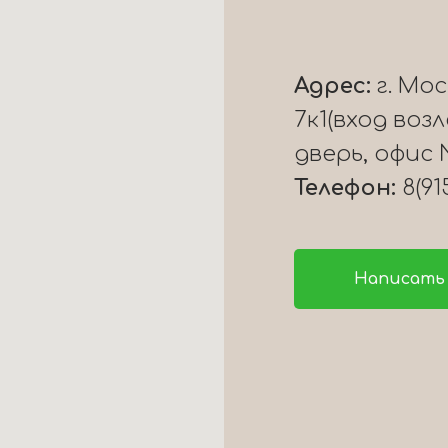
Адрес:
г. Мо
7к1(вход воз
дверь, офис 
Телефон:
8(91
Написать 