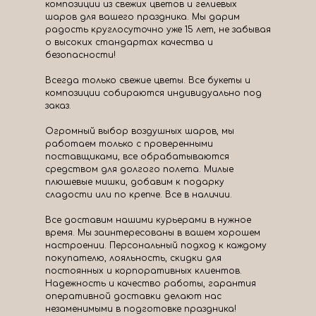
композиции из свежих цветов и гелиевых
шаров для вашего праздника. Мы дарим
радость круглосуточно уже 15 лет, не забывая
о высоких стандартах качества и
безопасности!
Всегда только свежие цветы. Все букеты и
композиции собираются индивидуально под
заказ.
Огромный выбор воздушных шаров, мы
работаем только с проверенными
поставщиками, все обрабатываются
средством для долгого полета. Милые
плюшевые мишки, добавим к подарку
сладости или по крепче. Все в наличии.
Все доставим нашими курьерами в нужное
время. Мы заинтересованы в вашем хорошем
настроении. Персональный подход к каждому
покупателю, лояльность, скидки для
постоянных и корпоративных клиентов.
Надежность и качество работы, гарантия
оперативной доставки делают нас
незаменимыми в подготовке праздника!