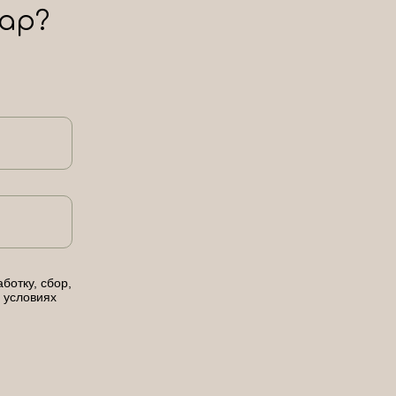
ар?
ботку, сбор,
 условиях