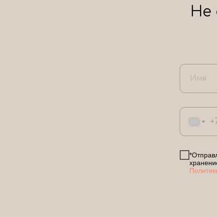
Не
+
*Отправл
хранени
Политик