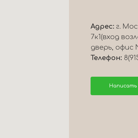
Адрес:
г. Мо
7к1(вход воз
дверь, офис 
Телефон:
8(91
Написать 