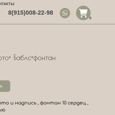
НТАКТЫ
8(915)008-22-98
0
то+ Баблс+фонтан
ь
то и надпись , фонтан 10 сердец ,
ью