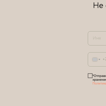
Не
+
*Отправл
хранени
Политик