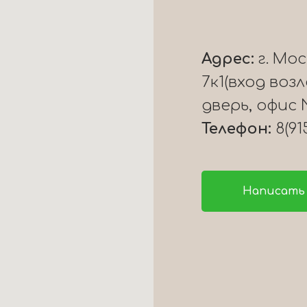
Адрес:
г. Мо
7к1(вход воз
дверь, офис 
Телефон:
8(91
Написать 