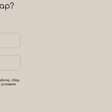
ар?
ботку, сбор,
 условиях