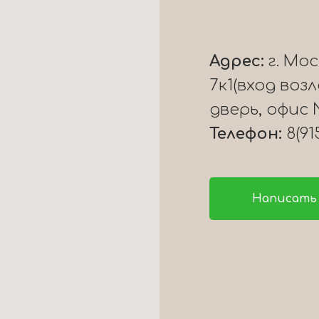
Адрес:
г. Мо
7к1(вход воз
дверь, офис 
Телефон:
8(91
Написать 