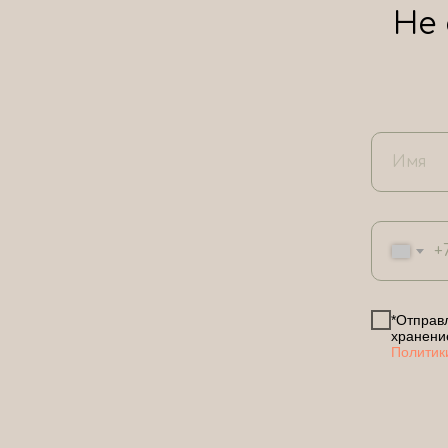
Не
+
*Отправл
хранени
Политик