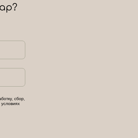
ар?
ботку, сбор,
 условиях