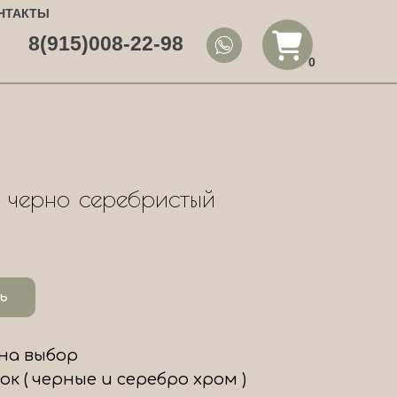
НТАКТЫ
8(915)008-22-98
0
 черно серебристый
ь
на выбор
к ( черные и серебро хром )