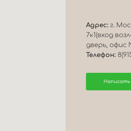
Адрес:
г. Мо
7к1(вход воз
дверь, офис 
Телефон:
8(91
Написать 