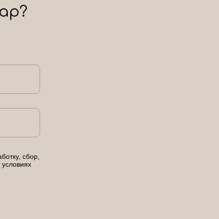
ар?
ботку, сбор,
 условиях