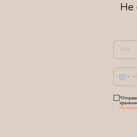
Не
+
*Отправл
хранени
Политик