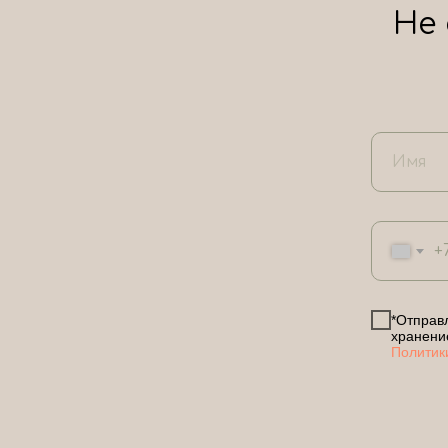
Не
+
*Отправл
хранени
Политик