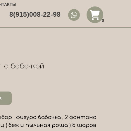
НТАКТЫ
8(915)008-22-98
0
т с бабочкой
ь
бор , фигура бабочка , 2 фонтана
ец ( беж и пыльная роща ) 5 шаров