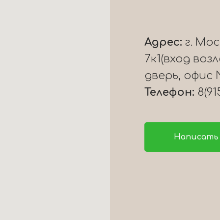
Адрес:
г. Мо
7к1(вход воз
дверь, офис 
Телефон:
8(91
Написать 