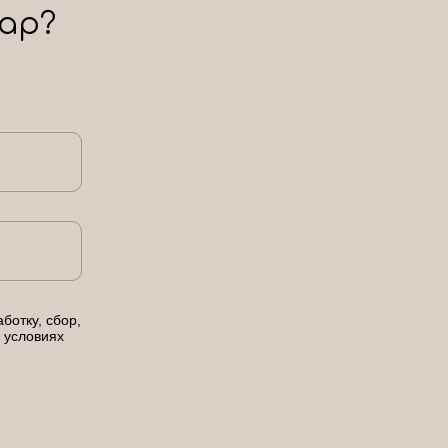
ар?
ботку, сбор,
 условиях