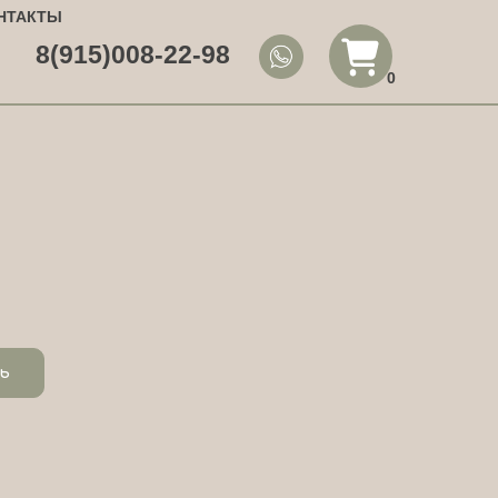
НТАКТЫ
8(915)008-22-98
0
ь