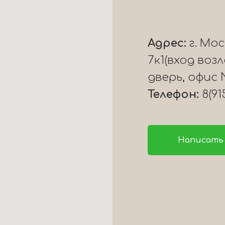
Адрес:
г. Мо
7к1(вход воз
дверь, офис 
Телефон:
8(91
Написать 