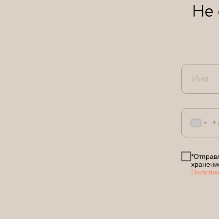
Не
+
*Отправл
хранени
Политик