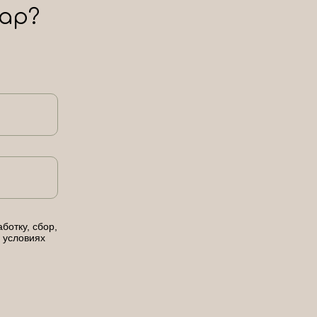
ар?
ботку, сбор,
 условиях