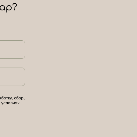
ар?
ботку, сбор,
 условиях