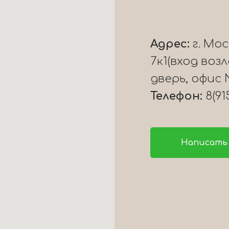
Адрес:
г. Мо
7к1(вход воз
дверь, офис 
Телефон:
8(91
Написать 