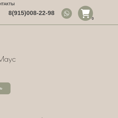
НТАКТЫ
8(915)008-22-98
0
Маус
ь