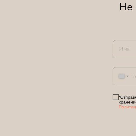
Не
+
*Отправл
хранени
Политик