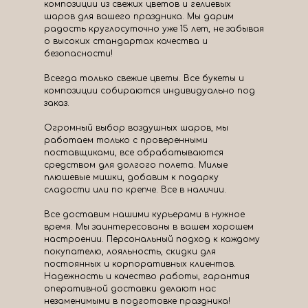
композиции из свежих цветов и гелиевых
шаров для вашего праздника. Мы дарим
радость круглосуточно уже 15 лет, не забывая
о высоких стандартах качества и
безопасности!
Всегда только свежие цветы. Все букеты и
композиции собираются индивидуально под
заказ.
Огромный выбор воздушных шаров, мы
работаем только с проверенными
поставщиками, все обрабатываются
средством для долгого полета. Милые
плюшевые мишки, добавим к подарку
сладости или по крепче. Все в наличии.
Все доставим нашими курьерами в нужное
время. Мы заинтересованы в вашем хорошем
настроении. Персональный подход к каждому
покупателю, лояльность, скидки для
постоянных и корпоративных клиентов.
Надежность и качество работы, гарантия
оперативной доставки делают нас
незаменимыми в подготовке праздника!