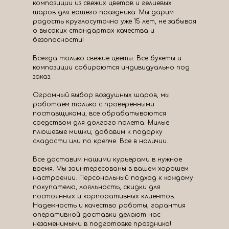
композиции из свежих цветов и гелиевых
шаров для вашего праздника. Мы дарим
радость круглосуточно уже 15 лет, не забывая
о высоких стандартах качества и
безопасности!
Всегда только свежие цветы. Все букеты и
композиции собираются индивидуально под
заказ.
Огромный выбор воздушных шаров, мы
работаем только с проверенными
поставщиками, все обрабатываются
средством для долгого полета. Милые
плюшевые мишки, добавим к подарку
сладости или по крепче. Все в наличии.
Все доставим нашими курьерами в нужное
время. Мы заинтересованы в вашем хорошем
настроении. Персональный подход к каждому
покупателю, лояльность, скидки для
постоянных и корпоративных клиентов.
Надежность и качество работы, гарантия
оперативной доставки делают нас
незаменимыми в подготовке праздника!